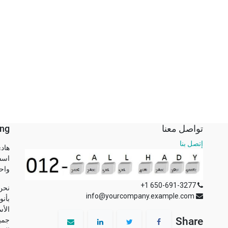
تواصل معنا
ng
إتصل بنا
هاد
واح
+1 650-691-3277
نحن
info@yourcompany.example.com
بأنو
الأس
Share
جميع